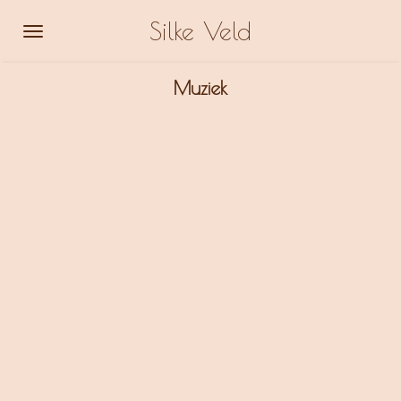
Ga
Silke Veld
direct
naar
Muziek
de
hoofdinhoud