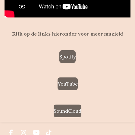
Klik op de links hieronder voor meer muziek!
Spotify
YouTube
SoundCloud
F
I
Y
T